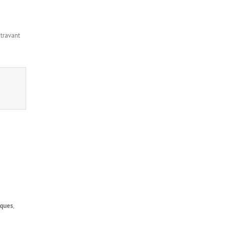
travant
.
iques
,