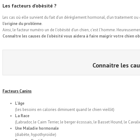
Les
facteurs
d’
obèsité
?
Les cas où elle survient du fait d’un dérèglement hormonal, d’un traitement ou
l’origine du problème
.
Ainsi, le facteur numéro un de l’obèsité d’un chien, c’est l’homme. Heureusement
Connaître les causes de l’obèsité vous aidera à faire maigrir votre chien o
Connaitre les ca
Facteurs Canins
L’âge
(les besoins en calories diminuent quand le chien vieillit)
La Race
(Labrador, le Cairn Terrier, le berger écossais, le Basset Hound, le Caval
Une Maladie hormonale
(diabète, hypothyroïdie)