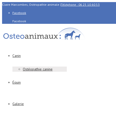
Claire Marcombes, Ostéopathie animale
|
Téléphone : 06 25 10 60 53
Facebook
Facebook
Canin
Ostéopathie canine
Équin
Galerie