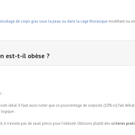
stockage de corps gras sous la peau ou dans la cage thoracique
modifiant ou en
n est-t-il
obèse
?
 :
ids idéal. Il faut aussi noter que ce pourcentage de surpoids (10% ici) fait débat
 logique :
t, il n’existe pas de seuil précis pour l’obèsité. Utilisons plutôt des
critères prat