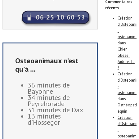
Commentaires
récents
Création
d'Osteoani
-
osteoanima
dans
Chien
obèse :
Osteo
animaux
n’est
Aidons-le
qu’à …
!
Création
d'Osteoani
36 minutes de
-
Bayonne
osteoanima
34 minutes de
dans
Peyrehorade
Osthéopath
31 minutes de
Dax
équin
13 minutes
Création
d’
Hossegor
d'Osteoani
-
osteoanima