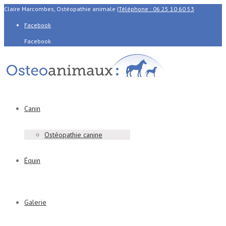
Claire Marcombes, Ostéopathie animale
|
Téléphone : 06 25 10 60 53
Facebook
Facebook
Canin
Ostéopathie canine
Équin
Galerie