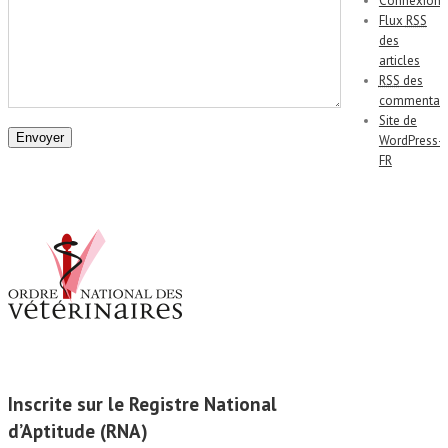
Connexion
Flux
RSS
des
articles
RSS
des
commentair
Site de
WordPress-
FR
Inscrite sur le Registre National
d’Aptitude (RNA)