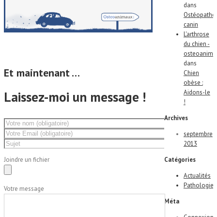
dans
Ostéopathe
canin
L'arthrose
du chien -
osteoanima
dans
Et maintenant …
Chien
obèse :
Aidons-le
Laissez-moi un
message !
!
Archives
septembre
2013
Joindre un fichier
Catégories
Actualités
Pathologies
Votre message
Méta