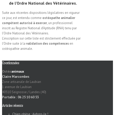
de l’Ordre National des Vétérinaires.
Suite aux récentes dispositions législatives en vigueur
ce jour, est entendu comme
ostéopathe animalier
compétent autorisé à exercer
, un professionnel
inscrit au Registre National d’Aptitude (RNA) tenu par
l’Ordre National des Vétérinaires.
L’inscription sur cette liste est strictement effectuée par
l’Ordre suite à la
validation des compétences
en
ostéopathie animale.
Coordonnées
Ostéo
animaux
Claire Marcombes
Zone artisanale de Laubian
1 avenue de Laubian
40510 Seignosse / Landes (40)
Portable : 06 25 10 60 53
Articles récents
Chien obèse : Aidons-le !