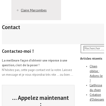
Claire Marcombes
Contact
Contactez-moi !
Articles récents
La meilleure façon d’obtenir une réponse à une
question, c’est de la poser !
Chien
N’hésitez pas, cette page contact est la votre. Laissez
obèse :
un message et je vous répondrai très vite … ou bien …
Aidons-le
!
L’arthrose
du chien
Création
… Appelez
maintenant
d’Osteoani
: