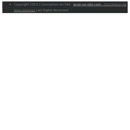
Copyright 2013 | Conception du Site :
avoir-un-site.com :
Conception de
Sites Internet
| All Rights Reserved