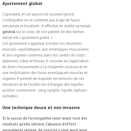
Ajustement
global
Cependant, et cet aspect est souvent ignoré,
l’ostéopathe ne se contente pas à agir de façon
mécaniste et localisée : Il effectue en réalité un travail
général
sur le corps de son patient. Un des termes
utilisé est «
ajustement global
. »
Cet ajustement s’applique à toutes les structures
musculo-squelettiques, aux enveloppes musculaires
et aux organes contenus dans les cavités du corps :
abdomen, crâne et thorax. Il consiste en l’application
de divers mouvements à la charpente osseuse et en
une mobilisation des tissus enveloppant muscles et
organes. Il permet de réajuster les tensions de ces
structures et de faciliter les échanges des liquides
qu’elles contiennent : sang, lymphe, liquide céphalo-
rachidien…
Une technique
douce
et non invasive
Si le succes de l’
ostéo
pathie vient avant tout des
résultats
qu’elle obtient, l’
absence d’effets
secondaires
sérieux, de toxicité y sont aussi pour