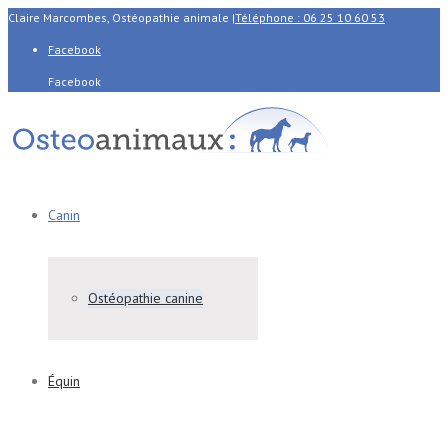
Claire Marcombes, Ostéopathie animale
|
Téléphone : 06 25 10 60 53
Facebook
Facebook
Canin
Ostéopathie canine
Équin