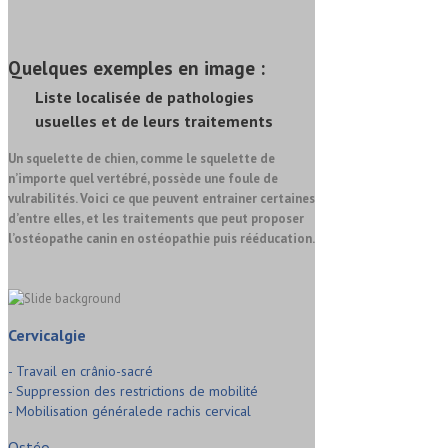
Quelques exemples en
image
:
Liste localisée de
pathologies
usuelles et de leurs
traitements
Un squelette de chien, comme le squelette de
n’importe quel vertébré, possède une foule de
vulrabilités. Voici ce que peuvent entrainer certaines
d’entre elles, et les traitements que peut proposer
l’ostéopathe canin en ostéopathie puis rééducation.
Cervicalgie
- Travail en crânio-sacré
- Suppression des restrictions de mobilité
- Mobilisation généralede rachis cervical
Ostéo