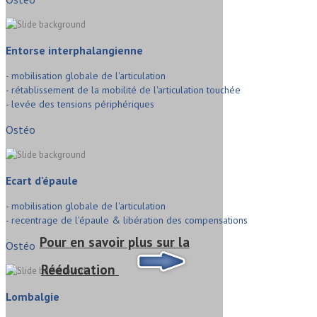
Entorse interphalangienne
- mobilisation globale de l'articulation
- rétablissement de la mobilité de l'articulation touchée
- levée des tensions périphériques
Ostéo
Ecart d'épaule
- mobilisation globale de l'articulation
- recentrage de l'épaule & libération des compensations
Pour en savoir plus sur la
Ostéo
Rééducation
Lombalgie